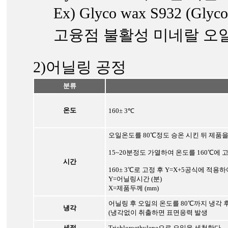
Ex) Glyco wax S932 (Glyco
고융점 불활성 미네랄 오일
2)어닐링 공정
분류
온도
160± 3℃
오일온도를 80℃정도 승온 시킨 뒤 제품을 
15~20분정도 가열하여 온도를 160℃에 
시간
160± 3℃로 고정 후 Y=X+5공식에 적용
Y=어닐링시간 (분)
X=제품두께 (mm)
어닐링 후 오일의 온도를 80℃까지 냉각 
냉각
(냉각없이 취출하면 표면응력 발생
세정
Trichloroethylene으로 오일을 세척한다.