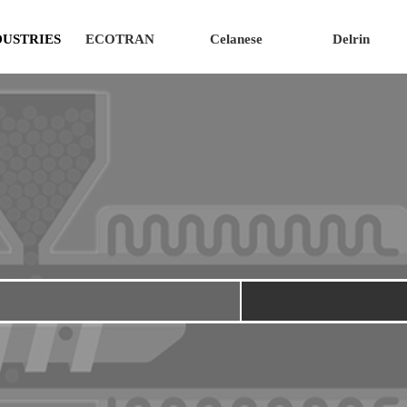
DUSTRIES
ECOTRAN
Celanese
Delrin